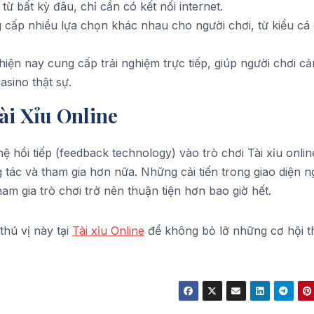
từ bất kỳ đâu, chỉ cần có kết nối internet.
cấp nhiều lựa chọn khác nhau cho người chơi, từ kiểu cá
iện nay cung cấp trải nghiệm trực tiếp, giúp người chơi c
sino thật sự.
i Xỉu Online
ệ hồi tiếp (feedback technology) vào trò chơi Tài xỉu onlin
 tác và tham gia hơn nữa. Những cải tiến trong giao diện n
m gia trò chơi trở nên thuận tiện hơn bao giờ hết.
thú vị này tại
Tài xỉu Online
để không bỏ lỡ những cơ hội t