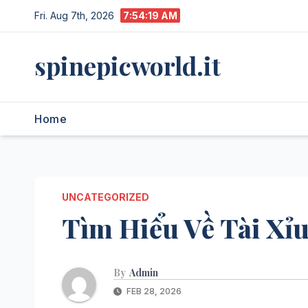
Skip
Fri. Aug 7th, 2026
7:54:20 AM
to
content
spinepicworld.it
Home
UNCATEGORIZED
Tìm Hiểu Về Tài Xỉ
By
Admin
FEB 28, 2026