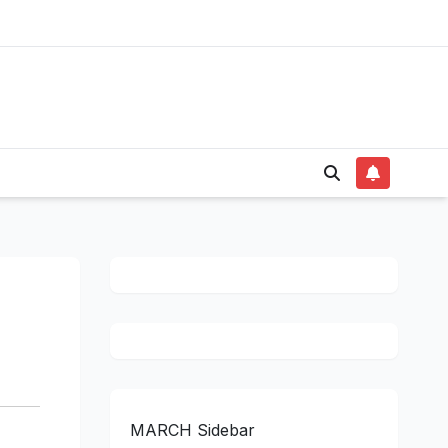
MARCH Sidebar