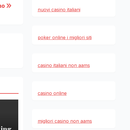
ino
nuovi casino italiani
poker online i migliori siti
casino italiani non aams
casino online
migliori casino non aams
ting