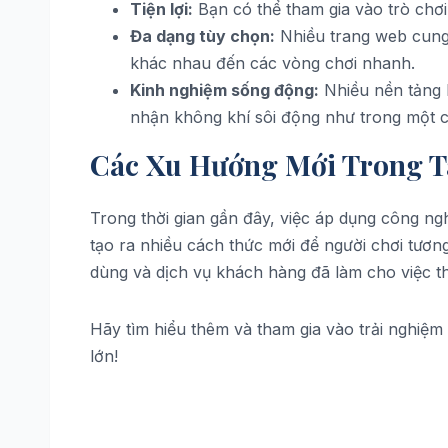
Tiện lợi:
Bạn có thể tham gia vào trò chơi 
Đa dạng tùy chọn:
Nhiều trang web cung 
khác nhau đến các vòng chơi nhanh.
Kinh nghiệm sống động:
Nhiều nền tảng h
nhận không khí sôi động như trong một ca
Các Xu Hướng Mới Trong Tà
Trong thời gian gần đây, việc áp dụng công ngh
tạo ra nhiều cách thức mới để người chơi tương
dùng và dịch vụ khách hàng đã làm cho việc tha
Hãy tìm hiểu thêm và tham gia vào trải nghiệm 
lớn!