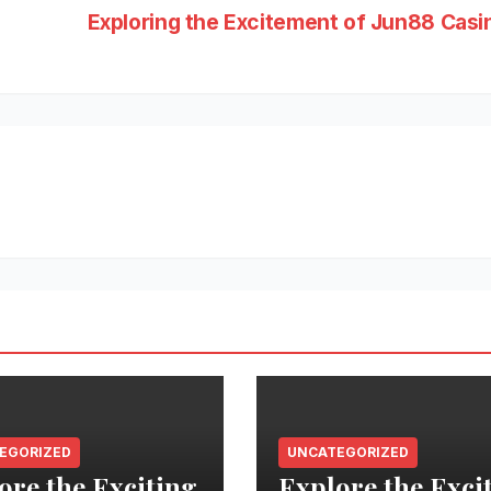
Exploring the Excitement of Jun88 Cas
EGORIZED
UNCATEGORIZED
ore the Exciting
Explore the Exci