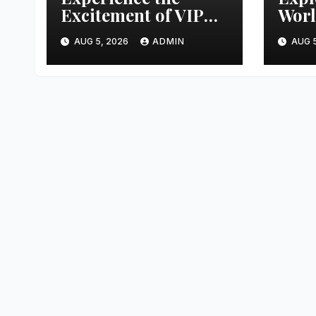
Excitement of VIP
Worl
WIN Casino
AUG 5, 2026
ADMIN
AUG 5