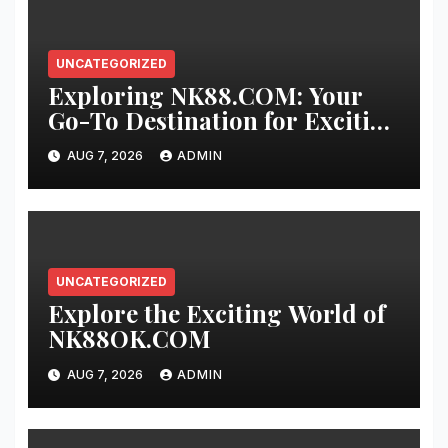
UNCATEGORIZED
Exploring NK88.COM: Your
Go-To Destination for Exciting
Casino Gaming
AUG 7, 2026
ADMIN
UNCATEGORIZED
Explore the Exciting World of
NK88OK.COM
AUG 7, 2026
ADMIN