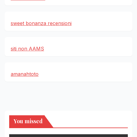
sweet bonanza recensioni
siti non AAMS
amanahtoto
You missed