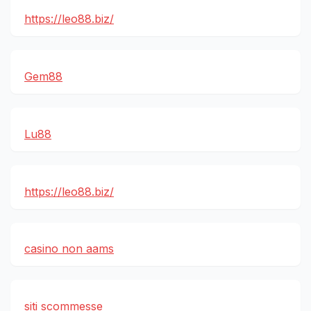
https://leo88.biz/
Gem88
Lu88
https://leo88.biz/
casino non aams
siti scommesse