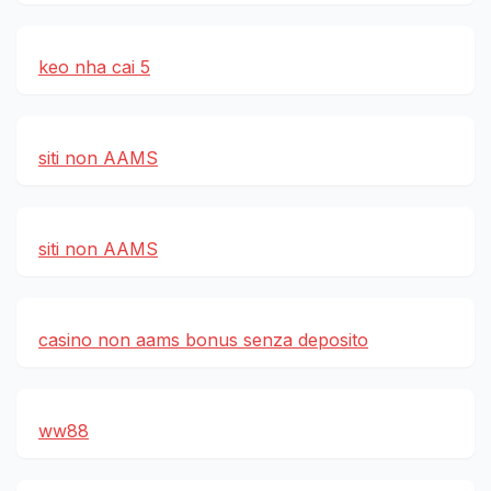
keo nha cai 5
siti non AAMS
siti non AAMS
casino non aams bonus senza deposito
ww88