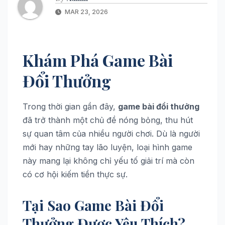
MAR 23, 2026
Khám Phá Game Bài
Đổi Thưởng
Trong thời gian gần đây,
game bài đổi thưởng
đã trở thành một chủ đề nóng bỏng, thu hút
sự quan tâm của nhiều người chơi. Dù là người
mới hay những tay lão luyện, loại hình game
này mang lại không chỉ yếu tố giải trí mà còn
có cơ hội kiếm tiền thực sự.
Tại Sao Game Bài Đổi
Thưởng Được Yêu Thích?