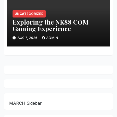
UNCATEGORIZED
Exploring the NK88 COM
Gaming Experience
AUG 7, 2026
ADMIN
MARCH Sidebar